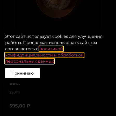
Этот сайт использует cookies для улучшения
работы. Продолжая использовать сайт, вы
соглашаетесь с
политикой
конфиденциальности и обработкой
персональных данных
.
Цезарь с тигровыми креветками
Принимаю
Вес:
220гр
595,00
₽